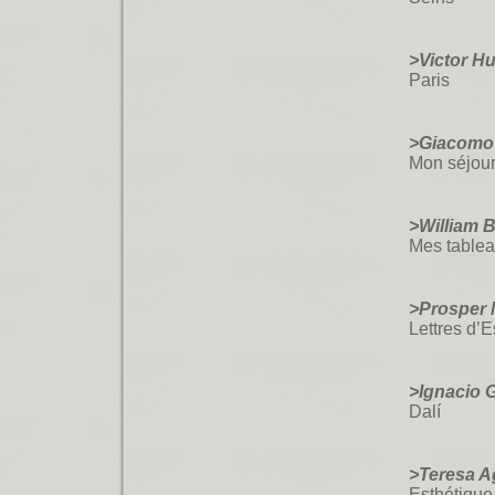
>Victor H
Paris
>Giacomo
Mon séjou
>William 
Mes table
>Prosper 
Lettres d’
>Ignacio 
Dalí
>Teresa Ag
Esthétique