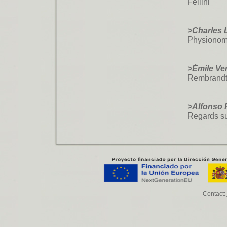
Fellini
>Charles 
Physionom
>Émile Ve
Rembrand
>Alfonso 
Regards su
Contact: