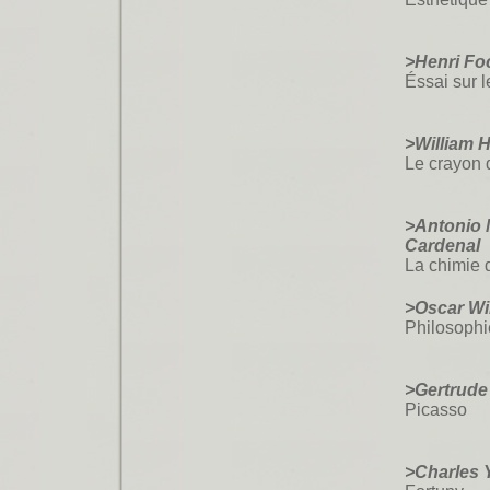
>Henri Foc
Éssai sur 
>William 
Le crayon 
>Antonio 
Cardenal
La chimie 
>Oscar Wi
Philosophi
>Gertrude
Picasso
>Charles Y