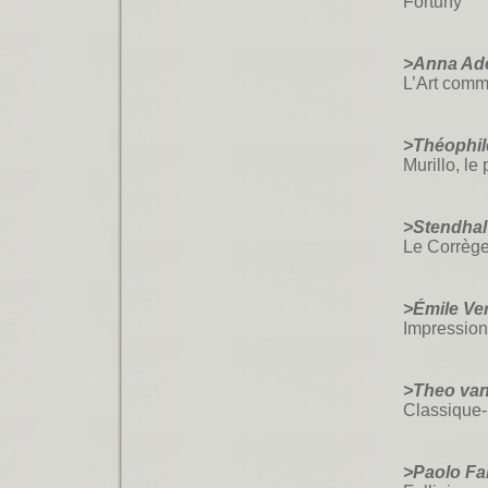
Fortuny
>Anna Ade
L’Art comm
>Théophil
Murillo, le
>Stendhal
Le Corrèg
>Émile Ve
Impressio
>Theo va
Classique
>Paolo Fa