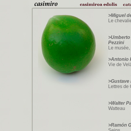
>Miguel 
Le chevalier
>Umberto 
Pezzini
Le musée,
>Antonio 
Vie de Ve
>Gustave 
Lettres de
>Walter Pa
Watteau
>Ramón G
Seins